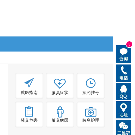
3
就医指南
腋臭症状
预约挂号
腋臭危害
腋臭病因
腋臭护理