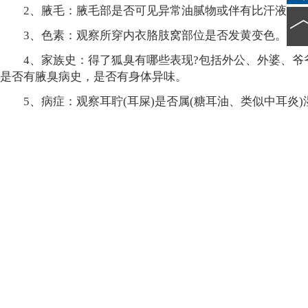
2、腋毛：腋毛部是否可见异常油腻物或伴有比汗液粘黏
3、色素：观察所穿内衣胳肢窝部位是否发黄变色。
4、家族史：得了狐臭有哪些表现?包括外公、外婆、爷
是否有腋臭病史，是否有身体异味。
5、病症：观察耳聍(耳屎)是否属(糖耳油、类似中耳炎